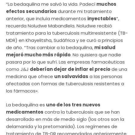
“La bedaquilina me salvó la vida. Padecí
muchos
efectos secundarios
durante mi tratamiento
anterior, que incluía medicamentos
inyectables
”,
recuerda Noludwe Mabandlela. Noludwe recibió
tratamiento para la tuberculosis multirresistente (TB-
MDR) en Khayelitsha, Sudáfrica y se curó a principios
de año. “Tras cambiar a la bedaquilina,
mi salud
mejoró mucho más rápido
. No quisiera que nadie
pasara por lo que sufrí. Las empresas farmacéuticas
como J&J
deberían dejar de inflar el precio
de una
medicina que ofrece
un salvavidas
a las personas
afectadas con formas de tuberculosis resistentes a
los fármacos».
La bedaquilina es
uno de los tres nuevos
medicamentos
contra la tuberculosis que se han
desarrollado en más de medio siglo (los otros son la
delamanida y la pretomanida). Los regímenes de
tratamiento de TB-DR recomendados anteriormente