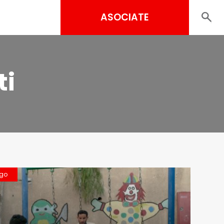
ASOCIATE
ti
ngo