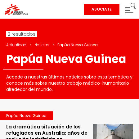
ASOCIATE
2 resultados
Actualidad
>
Noticias
>
Papúa Nueva Guinea
Papúa Nueva Guinea
Accede a nuestras últimas noticias sobre esta temática y
conoce más sobre nuestro trabajo médico-humanitario
alrededor del mundo.
Papúa Nueva Guinea
La dramática situación de los
refugiados en Australia: años de