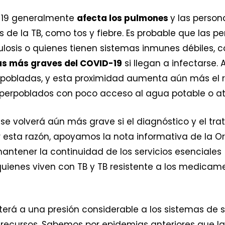
ID-19 generalmente
afecta los pulmones
y las perso
s de la TB, como tos y fiebre. Es probable que las 
losis o quienes tienen sistemas inmunes débiles, 
s más graves del COVID-19
si llegan a infectarse
pobladas, y esta proximidad aumenta aún más el ri
uperpoblados con poco acceso al agua potable o a
 se volverá aún más grave si el diagnóstico y el tra
r esta razón, apoyamos la nota informativa de la O
ntener la continuidad de los servicios esenciales 
quienes viven con TB y TB resistente a los medica
rá a una presión considerable a los sistemas de s
 recursos. Sabemos por epidemias anteriores que la