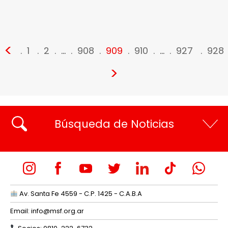
<
1
2
…
908
909
910
…
927
928
>
Búsqueda de Noticias
Av. Santa Fe 4559 - C.P. 1425 - C.A.B.A
Email:
info@msf.org.ar