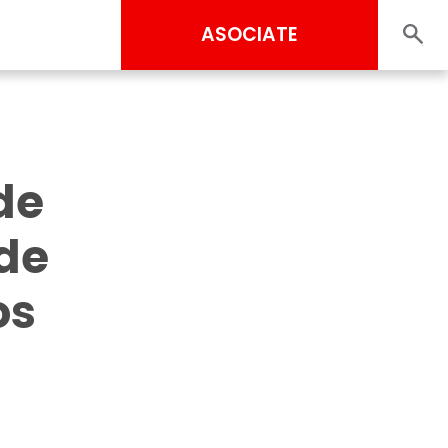
ASOCIATE
de
de
os