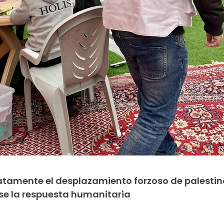
atamente el desplazamiento forzoso de palestin
se la respuesta humanitaria