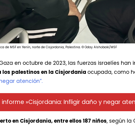
ca de MSF en Yenín, norte de Cisjordania, Palestina. © Oday Alshobaki/MSF
Gaza en octubre de 2023, las fuerzas israelíes han
 los palestinos en la Cisjordania
ocupada, como he
y negar atención”.
l informe »Cisjordania: Infligir daño y negar ate
rto en Cisjordania, entre ellos 187 niños
, según la