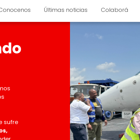
Conocenos
Últimas noticias
Colaborá
ndo
mos
os
e sufre
os,
nder