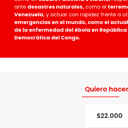
ante
desastres naturales,
como el
terrem
Venezuela,
y actuar con rapidez frente a o
emergencias en el mundo, como el actual
de la enfermedad del ébola en República
Democrática del Congo.
Quiero hacer
$22.000