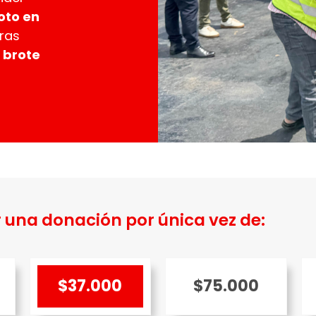
oto en
tras
 brote
 una donación por única vez de:
$37.000
$75.000