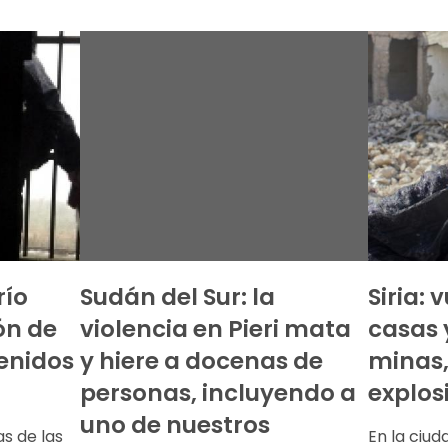
río
Sudán del Sur: la
Siria: 
ón de
violencia en Pieri mata
casas 
tenidos
y hiere a docenas de
minas,
personas, incluyendo a
explos
uno de nuestros
s de las
En la ciud