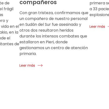
compañeros
te de
primera s
l frágil
a 33 paci
Con gran tristeza, confirmamos que
as
explosione
un compañero de nuestro personal
ero y
en Sudán del Sur fue asesinado y
 vida en el
Leer más
otros dos resultaron heridos
kio, en la
durante los intensos combates que
nde el
estallaron en Pieri, donde
itantes de
gestionamos un centro de atención
primaria.
Leer más