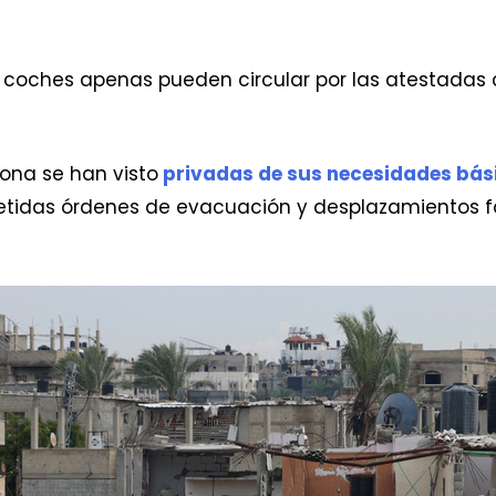
 coches apenas pueden circular por las atestadas 
zona se han visto
privadas de sus necesidades bás
petidas órdenes de evacuación y desplazamientos fo