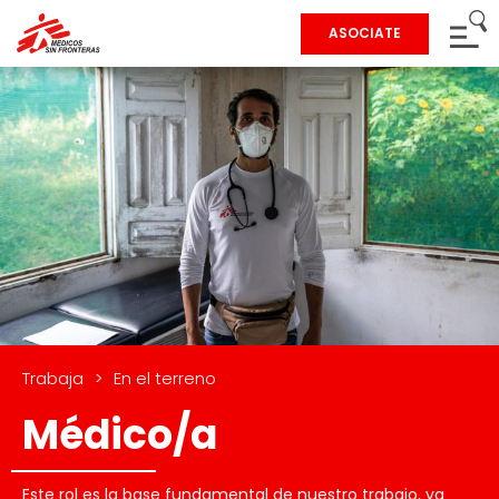
ASOCIATE
Trabaja
>
En el terreno
Médico/a
Este rol es la base fundamental de nuestro trabajo, ya