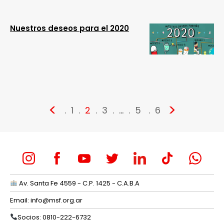
Nuestros deseos para el 2020
<
>
1
2
3
…
5
6
Av. Santa Fe 4559 - C.P. 1425 - C.A.B.A
Email:
info@msf.org.ar
Socios: 0810-222-6732