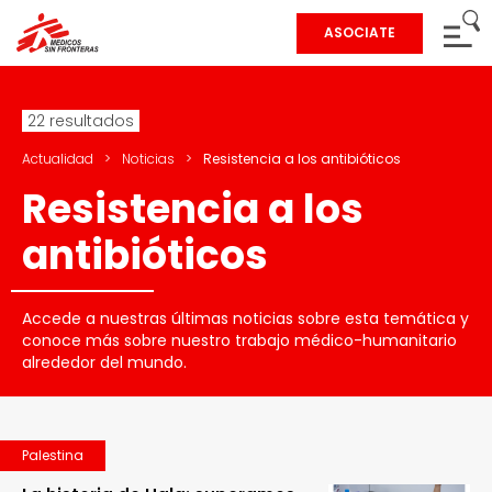
ASOCIATE
22 resultados
Actualidad
>
Noticias
>
Resistencia a los antibióticos
Resistencia a los
antibióticos
Accede a nuestras últimas noticias sobre esta temática y
conoce más sobre nuestro trabajo médico-humanitario
alrededor del mundo.
Palestina