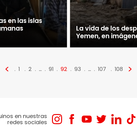
s en las islas
humanas
La vida de los des
Yemen, en imágen
<
>
1
2
…
91
92
93
…
107
108
uinos en nuestras
redes sociales