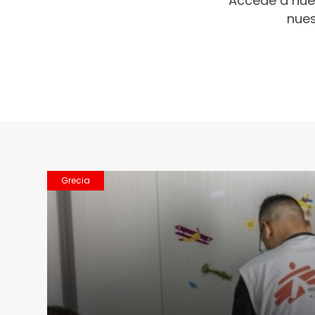
Accede a nue
nues
Grecia