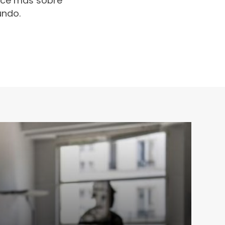
oce más sobre
undo.