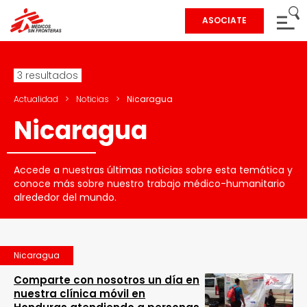
ASOCIATE
3 resultados
Actualidad
>
Noticias
>
Nicaragua
Nicaragua
Accede a nuestras últimas noticias sobre esta temática y
conoce más sobre nuestro trabajo médico-humanitario
alrededor del mundo.
Nicaragua
Comparte con nosotros un día en
nuestra clínica móvil en