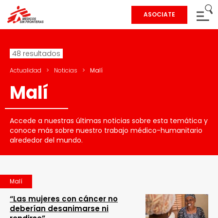
ASOCIATE
48 resultados
Actualidad
>
Noticias
>
Malí
Malí
Accede a nuestras últimas noticias sobre esta temática y
conoce más sobre nuestro trabajo médico-humanitario
alrededor del mundo.
Malí
“Las mujeres con cáncer no
deberían desanimarse ni