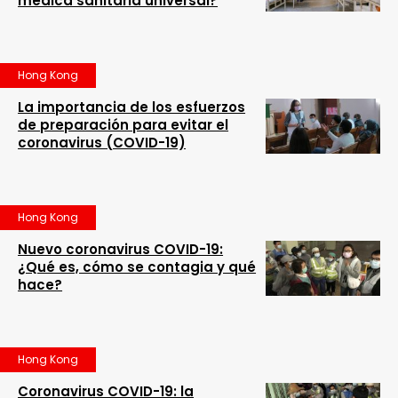
médica sanitaria universal?
Hong Kong
La importancia de los esfuerzos
de preparación para evitar el
coronavirus (COVID-19)
Hong Kong
Nuevo coronavirus COVID-19:
¿Qué es, cómo se contagia y qué
hace?
Hong Kong
Coronavirus COVID-19: la