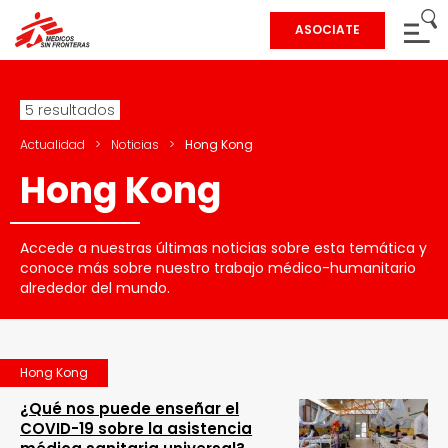
ASOCIATE
5 resultados
Actualidad
>
Noticias
>
Hong Kong
Hong Kong
Accede a nuestras últimas noticias sobre esta temática y
conoce más sobre nuestro trabajo médico-humanitario
alrededor del mundo.
Hong Kong
¿Qué nos puede enseñar el
COVID-19 sobre la asistencia