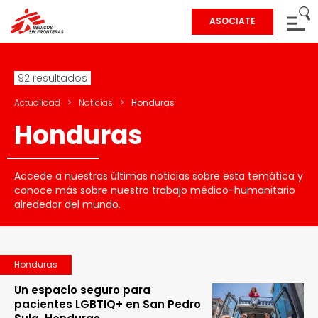
ASOCIATE
92 resultados
Actualidad
>
Noticias
>
Honduras
Honduras
Accede a nuestras últimas noticias sobre esta temática y
conoce más sobre nuestro trabajo médico-humanitario
alrededor del mundo.
Honduras
Un espacio seguro para
pacientes LGBTIQ+ en San Pedro