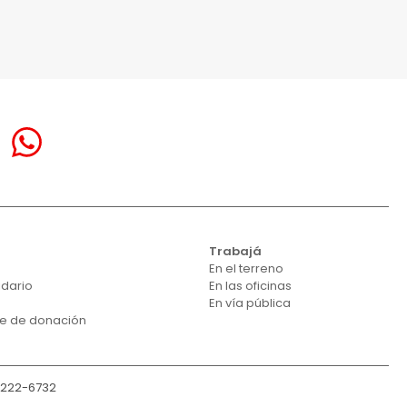
Trabajá
En el terreno
idario
En las oficinas
En vía pública
se de donación
-222-6732