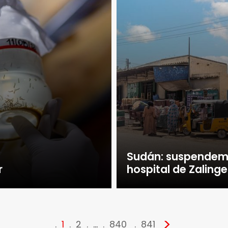
Sudán: suspendemo
r
hospital de Zalinge
>
1
2
…
840
841