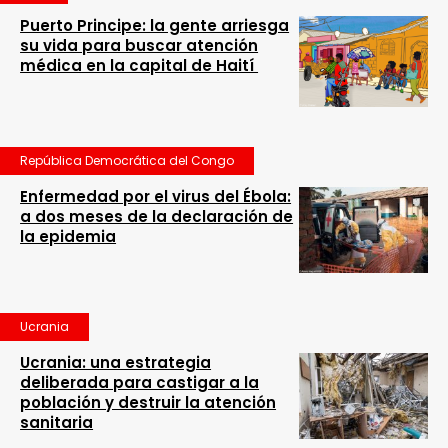
Puerto Principe: la gente arriesga
su vida para buscar atención
médica en la capital de Haití
República Democrática del Congo
Enfermedad por el virus del Ébola:
a dos meses de la declaración de
la epidemia
Ucrania
Ucrania: una estrategia
deliberada para castigar a la
población y destruir la atención
sanitaria