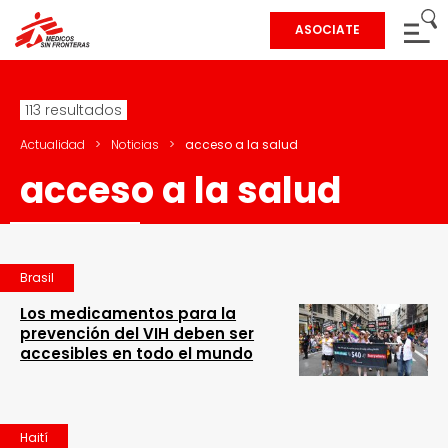
ASOCIATE
113 resultados
Actualidad
>
Noticias
>
acceso a la salud
acceso a la salud
Brasil
Los medicamentos para la
prevención del VIH deben ser
accesibles en todo el mundo
Haití