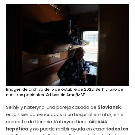
Imagen de archivo del 5 de octubre de 2022: Serhiy, uno de
nuestros pacientes.
© Hussein Amri/MSF.
Serhiy y Kateryna, una pareja casada de
Sloviansk
,
están siendo evacuados a un hospital en Lutsk, en el
noroeste de Ucrania. Kateryna tiene
cirrosis
hepática
y no puede recibir ayuda en casa:
todos los