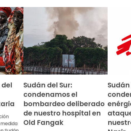
 del
Sudán del Sur:
Sudán 
condenamos el
conde
aria
bombardeo deliberado
enérgi
de nuestro hospital en
ataqu
ción
Old Fangak
nuestr
 medida
en Sudán