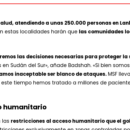
alud, atendiendo a unas 250.000 personas en Lanki
en estas localidades harán que
las comunidades lo
emos las decisiones necesarias para proteger la
ias en Sudán del Sur», añade Badshah. «Si bien somo
amos inaceptable ser blanco de ataques.
MSF llev
e este tiempo hemos tratado a millones de paciente
o humanitario
s las
restricciones al acceso humanitario que el go
stricciones exclusivamente en zonas controladas por