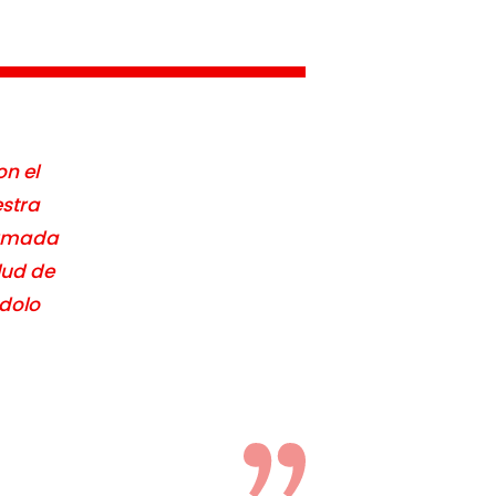
n el
estra
armada
lud de
ndolo