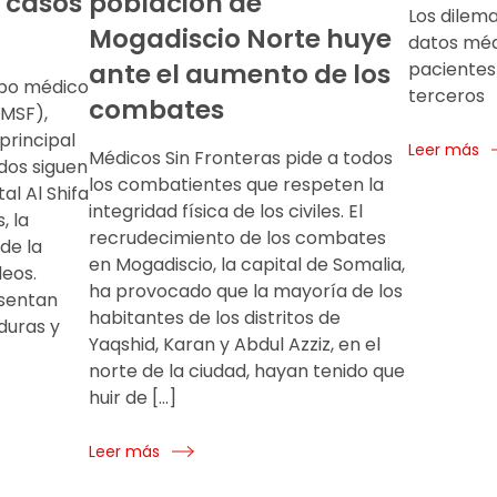
s casos
población de
Los dilema
Mogadiscio Norte huye
datos méd
ante el aumento de los
pacientes
ipo médico
terceros
combates
(MSF),
 principal
Leer más
Médicos Sin Fronteras pide a todos
idos siguen
los combatientes que respeten la
al Al Shifa
integridad física de los civiles. El
, la
recrudecimiento de los combates
de la
en Mogadiscio, la capital de Somalia,
eos.
ha provocado que la mayoría de los
esentan
habitantes de los distritos de
duras y
Yaqshid, Karan y Abdul Azziz, en el
norte de la ciudad, hayan tenido que
huir de […]
Leer más