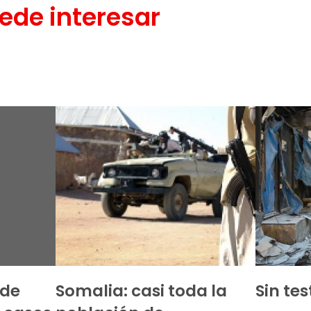
ede interesar
 de
Somalia: casi toda la
Sin tes