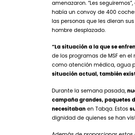
amenazaron. “Les seguiremos”, 
había un convoy de 400 coches o
las personas que les dieran sus
hombre desplazado.
“La situación a la que se enf
de los programas de MSF en el n
como atención médica, agua po
situación actual, también exis
Durante la semana pasada,
nu
campaña grandes, paquetes de
necesitaban
en Tabqa. Estos
su
dignidad de quienes se han vist
Además de proporcionar estos a