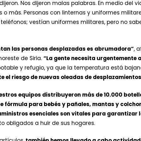
dijeron. Nos dijeron malas palabras. En medio del 
 más. Personas con linternas y uniformes militares
 teléfonos; vestían uniformes militares, pero no sab
rentan las personas desplazadas es abrumadora”
, 
oreste de Siria.
“La gente necesita urgentemente a
table y refugio, ya que la temperatura está baja
te el riesgo de nuevas oleadas de desplazamientos
estros equipos distribuyeron más de 10.000 botell
 fórmula para bebés y pañales, mantas y colchon
ministros esenciales son vitales para garantizar l
o obligados a huir de sus hogares.
rtículos,
también hemos llevado a cabo actividade