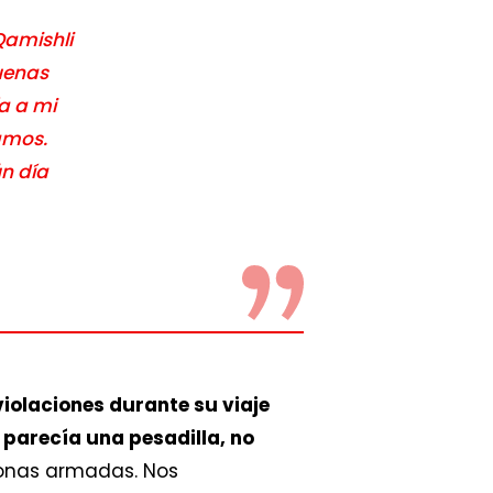
Qamishli
uenas
ía a mi
amos.
n día
iolaciones durante su viaje
parecía una pesadilla, no
onas armadas. Nos