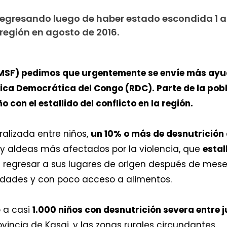
 regresando luego de haber estado escondida 1 a
a región en agosto de 2016.
MSF) pedimos que urgentemente se envíe más ayud
blica Democrática del Congo (RDC). Parte de la po
 con el estallido del conflicto en la región.
alizada entre niños,
un 10% o más de desnutrición
 y aldeas más afectados por la violencia, que
estal
regresar a sus lugares de origen después de mes
dades y con poco acceso a alimentos.
 a casi
1.000 niños con desnutrición severa entre 
rovincia de Kasai, y las zonas rurales circundantes.