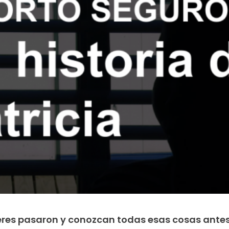
eres pasaron y conozcan todas esas cosas ante