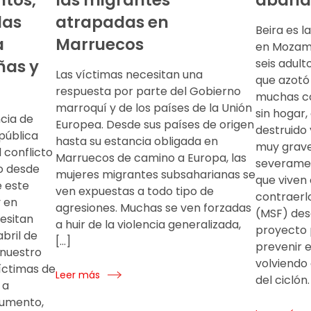
las
atrapadas en
Beira es l
a
Marruecos
en Mozam
ñas y
seis adulto
Las víctimas necesitan una
que azotó 
respuesta por parte del Gobierno
muchas co
marroquí y de los países de la Unión
sin hogar,
ncia de
Europea. Desde sus países de origen
destruido 
pública
hasta su estancia obligada en
muy grave
 conflicto
Marruecos de camino a Europa, las
severamen
o desde
mujeres migrantes subsaharianas se
que viven 
e este
ven expuestas a todo tipo de
contraerl
y en
agresiones. Muchas se ven forzadas
(MSF) des
cesitan
a huir de la violencia generalizada,
proyecto 
bril de
[…]
prevenir e
nuestro
volviendo 
víctimas de
Leer más
del ciclón.
 a
aumento,