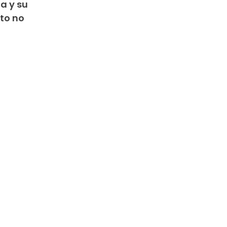
ia y su
rto no