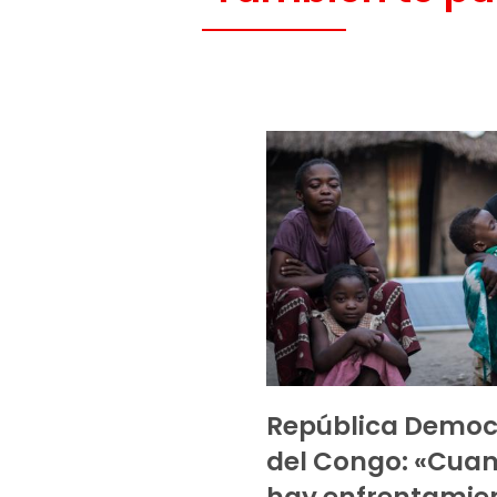
República Democ
del Congo: «Cua
hay enfrentamien