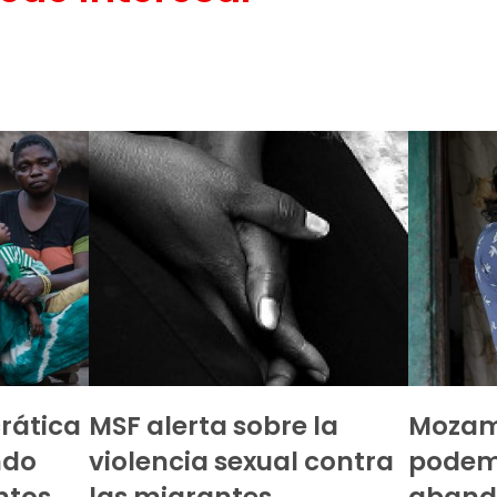
rática
MSF alerta sobre la
Mozam
ndo
violencia sexual contra
pode
tos,
las migrantes
aband