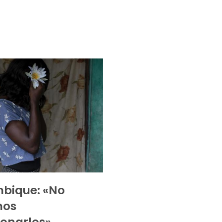
bique: «No
mos
onarlos»