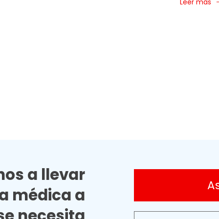
Leer más
os a llevar
A
ia médica a
e necesita