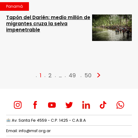
Panamá
Tapón del Darién: medio millón de
migrantes cruza la selva
impenetrable
>
1
2
…
49
50
Av. Santa Fe 4559 - C.P. 1425 - C.A.B.A
Email:
info@msf.org.ar