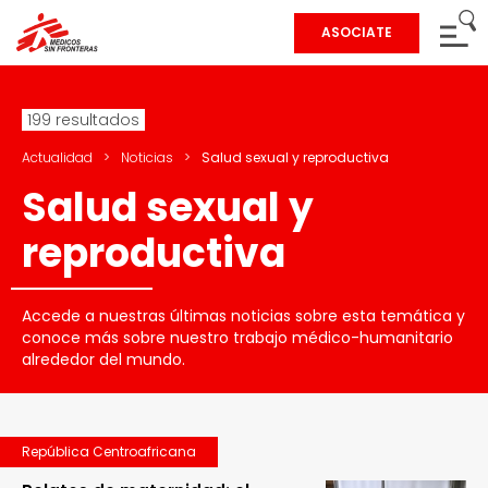
ASOCIATE
199 resultados
Actualidad
>
Noticias
>
Salud sexual y reproductiva
Salud sexual y
reproductiva
Accede a nuestras últimas noticias sobre esta temática y
conoce más sobre nuestro trabajo médico-humanitario
alrededor del mundo.
República Centroafricana