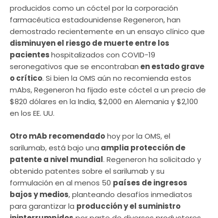
producidos como un cóctel por la corporación
farmacéutica estadounidense Regeneron, han
demostrado recientemente en un ensayo clínico que
disminuyen el riesgo de muerte entre los
pacientes
hospitalizados con COVID-19
seronegativos que se encontraban
en estado grave
o crítico
. Si bien la OMS aún no recomienda estos
mAbs, Regeneron ha fijado este cóctel a un precio de
$820 dólares en la India, $2,000 en Alemania y $2,100
en los EE. UU.
Otro mAb recomendado
hoy por la OMS, el
sarilumab, está bajo una
amplia protección de
patente a nivel mundial
. Regeneron ha solicitado y
obtenido patentes sobre el sarilumab y su
formulación en al menos 50
países de ingresos
bajos y medios
, planteando desafíos inmediatos
para garantizar la
producción y el suministro
ininterrumpidos
por parte de diversos productores