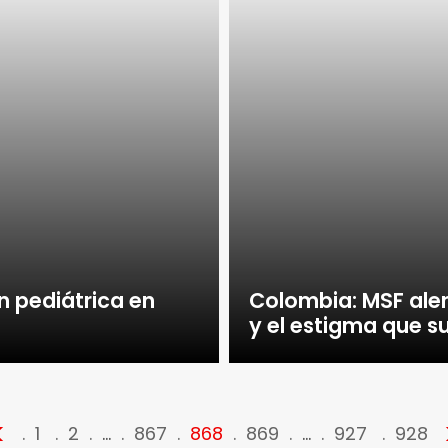
n pediátrica en
Colombia: MSF aler
y el estigma que su
<
1
2
…
867
868
869
…
927
928