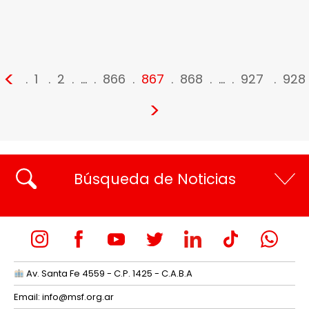
<
1
2
…
866
867
868
…
927
928
>
Búsqueda de Noticias
Av. Santa Fe 4559 - C.P. 1425 - C.A.B.A
Email:
info@msf.org.ar