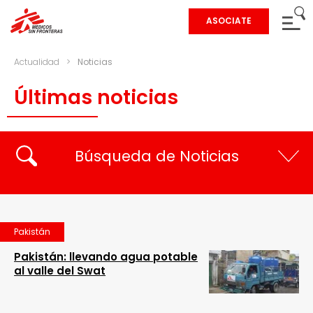
ASOCIATE
Actualidad
>
Noticias
Últimas noticias
Búsqueda de Noticias
Pakistán
Pakistán: llevando agua potable
al valle del Swat