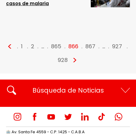
casos de malaria
<
1
2
…
865
866
867
…
927
>
928
Búsqueda de Noticias
Av. Santa Fe 4559 - C.P. 1425 - C.A.B.A