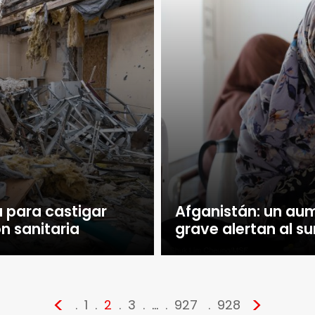
a para castigar
Afganistán: un au
ón sanitaria
grave alertan al su
<
>
1
2
3
…
927
928