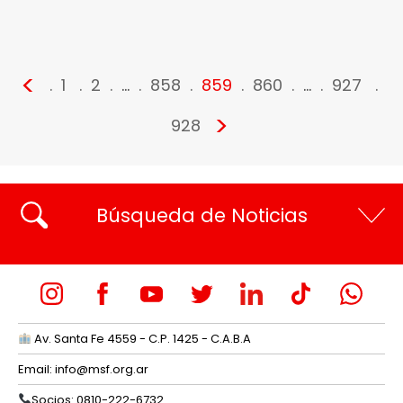
<
1
2
…
858
859
860
…
927
>
928
Búsqueda de Noticias
Av. Santa Fe 4559 - C.P. 1425 - C.A.B.A
Email:
info@msf.org.ar
Socios: 0810-222-6732