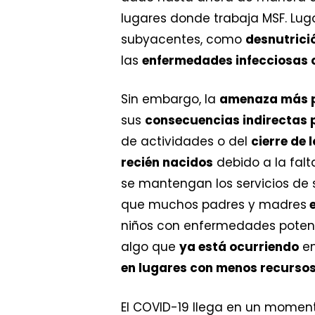
lugares donde trabaja MSF. Lug
subyacentes, como
desnutrició
las
enfermedades infecciosas
Sin embargo, la
amenaza más p
sus
consecuencias indirectas
de actividades o del
cierre de 
recién nacidos
debido a la falt
se mantengan los servicios de s
que muchos padres y madres
e
niños con enfermedades potenc
algo que
ya está ocurriendo
en
en lugares con menos recurso
El COVID-19 llega en un moment