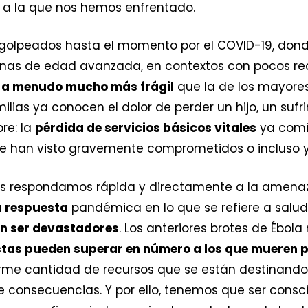
a la que nos hemos enfrentado.
 golpeados hasta el momento por el COVID-19, don
onas de edad avanzada, en contextos con pocos re
es a menudo mucho más frágil
que la de los mayores
ias ya conocen el dolor de perder un hijo, un sufri
re: la
pérdida de servicios básicos vitales
ya comie
se han visto gravemente comprometidos o incluso y
os respondamos rápida y directamente a la amenaz
a respuesta
pandémica en lo que se refiere a salud 
n ser devastadores
. Los anteriores brotes de Ébol
ctas pueden superar en número a los que mueren 
orme cantidad de recursos que se están destinand
 consecuencias. Y por ello, tenemos que ser consc