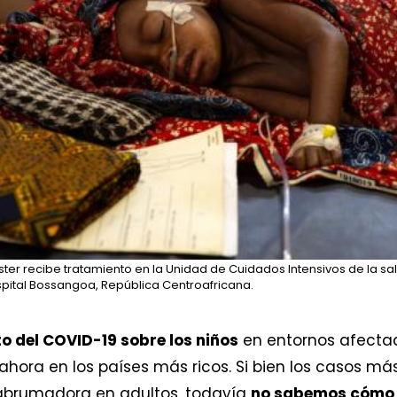
er recibe tratamiento en la Unidad de Cuidados Intensivos de la s
spital Bossangoa, República Centroafricana.
to del COVID-19 sobre los niños
en entornos afectad
ahora en los países más ricos. Si bien los casos m
brumadora en adultos, todavía
no sabemos cómo a