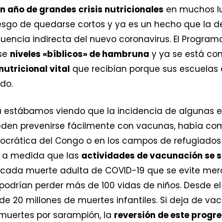
un año de grandes crisis nutricionales
en muchos lu
iesgo de quedarse cortos y ya es un hecho que la d
cia indirecta del nuevo coronavirus. El Programa
rse
niveles «bíblicos» de hambruna
y ya se está c
utricional vital
que recibían porque sus escuelas 
do.
ya estábamos viendo que la incidencia de algunas
pueden prevenirse fácilmente con vacunas, había 
crática del Congo o en los campos de refugiados 
án a medida que las
actividades de vacunación se 
r cada muerte adulta de COVID-19 que se evite mer
podrían perder más de 100 vidas de niños. Desde el
e 20 millones de muertes infantiles. Si deja de v
 muertes por sarampión, la
reversión de este progr