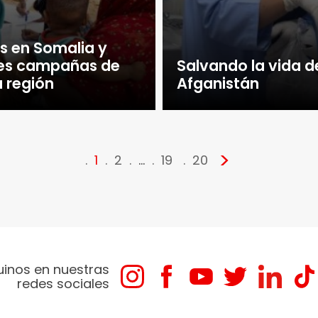
s en Somalia y
res campañas de
Salvando la vida d
 región
Afganistán
>
1
2
…
19
20
uinos en nuestras
redes sociales