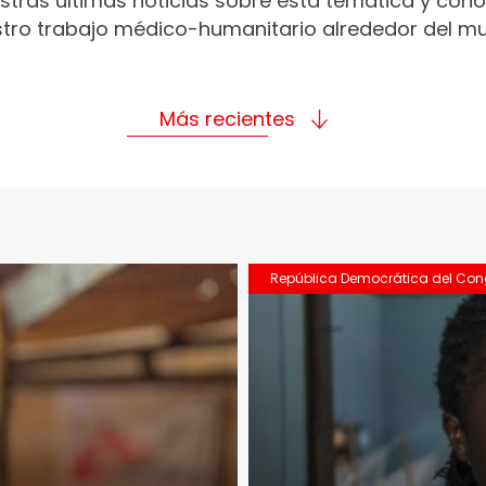
stras últimas noticias sobre esta temática y con
tro trabajo médico-humanitario alrededor del m
Más recientes
República Democrática del Co