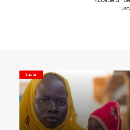
Accede a nue
nues
Sudán