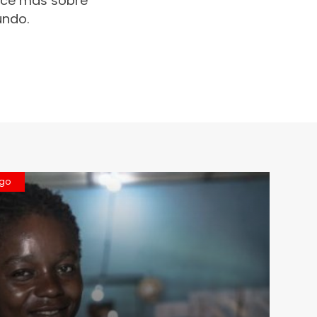
oce más sobre
undo.
ngo