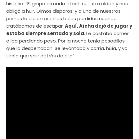
historia: “El grupo armado atacó nuestra aldea y nos
obligó a huir. Oímos disparos, y a uno de nuestros
primos le alcanzaron las balas perdidas cuando
tratábamos de escapar.
Aquí, Aïcha dejó de jugar y
estaba siempre sentada y sola
. Le costaba comer
e iba perdiendo peso. Por la noche tenía pesadillas
que la despertaban. Se levantaba y corría, huía, y yo
tenía que salir detrás de ella”.