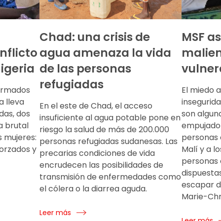
Chad: una crisis de
MSF as
nflicto
agua amenaza la vida
malien
Nigeria
de las personas
vulner
refugiadas
 armados
El miedo a
a lleva
insegurida
En el este de Chad, el acceso
das, dos
son algun
insuficiente al agua potable pone en
a brutal
empujado 
riesgo la salud de más de 200.000
s mujeres:
personas a
personas refugiadas sudanesas. Las
orzados y
Malí y a l
precarias condiciones de vida
personas 
encrudecen las posibilidades de
dispuestas
transmisión de enfermedades como
escapar de
el cólera o la diarrea aguda.
Marie-Chri
Leer más
Leer más