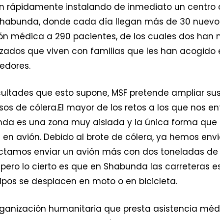
on rápidamente instalando de inmediato un centro 
Shabunda, donde cada día llegan más de 30 nuevos 
n médica a 290 pacientes, de los cuales dos han m
zados que viven con familias que les han acogido
edores.
icultades que esto supone, MSF pretende ampliar su
s de cólera.El mayor de los retos a los que nos enf
unda es una zona muy aislada y la única forma que n
es en avión. Debido al brote de cólera, ya hemos en
yectamos enviar un avión más con dos toneladas de
ero lo cierto es que en Shabunda las carreteras 
pos se desplacen en moto o en bicicleta.
rganización humanitaria que presta asistencia méd