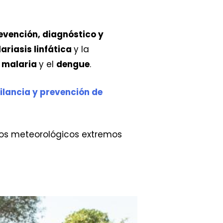
evención, diagnóstico y
ilariasis linfática
y la
a
malaria
y el
dengue
.
ilancia y prevención de
nos meteorológicos extremos