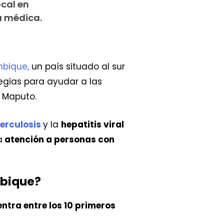
ocal en
a médica.
bique,
un país situado al sur
egias para ayudar a las
, Maputo.
erculosis
y la
hepatitis viral
a
atención a personas con
mbique?
ntra entre los 10 primeros