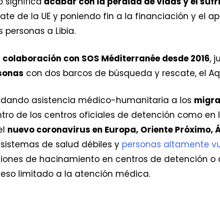
 significa
acabar con la pérdida de vidas y el sufr
 de la UE y poniendo fin a la financiación y el apo
s personas a Libia.
n
colaboración con SOS Méditerranée desde 2016
, 
sonas
con dos barcos de búsqueda y rescate, el Aqu
indando asistencia médico-humanitaria a los
migra
entro de los centros oficiales de detención como e
el
nuevo coronavirus en Europa, Oriente Próximo, Á
sistemas de salud débiles y
personas altamente vu
ciones de hacinamiento en centros de detención o
so limitado a la atención médica.