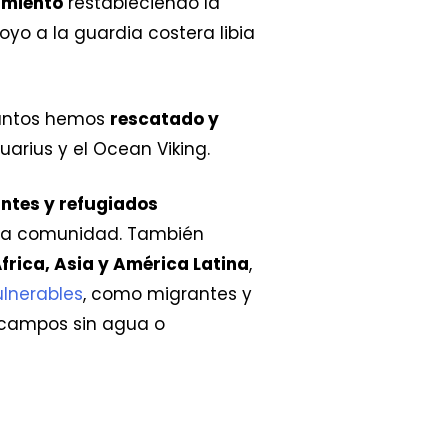
imiento
restableciendo la
yo a la guardia costera libia
juntos hemos
rescatado y
arius y el Ocean Viking.
ntes y refugiados
n la comunidad. También
frica, Asia y América Latina
,
lnerables
, como migrantes y
 campos sin agua o