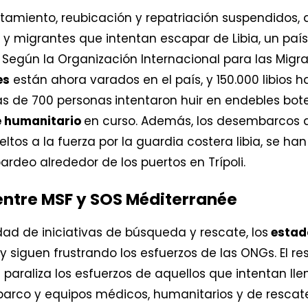
amiento, reubicación y repatriación suspendidos
 y migrantes que intentan escapar de Libia, un país
. Según la Organización Internacional para las Migr
es
están ahora varados en el país, y 150.000 libios h
s de 700 personas
intentaron huir en endebles bo
e humanitario
en curso. Además, los desembarcos 
ltos a la fuerza por la guardia costera libia, se ha
deo alrededor de los puertos en Trípoli.
 entre MSF y SOS Méditerranée
ad de iniciativas de búsqueda y rescate, los
estad
y siguen frustrando los esfuerzos de las ONGs. El r
paraliza los esfuerzos de aquellos que intentan llen
barco y equipos médicos, humanitarios y de rescate 