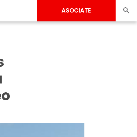
ASOCIATE
s
a
eo