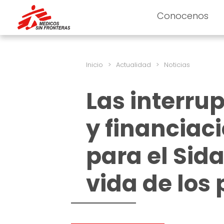
Conocenos
Inicio
>
Actualidad
>
Noticias
Las interru
y financia
para el Sida
vida de los