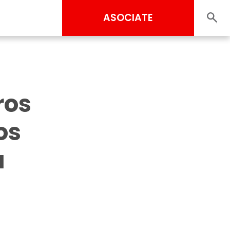
ASOCIATE
ros
os
a