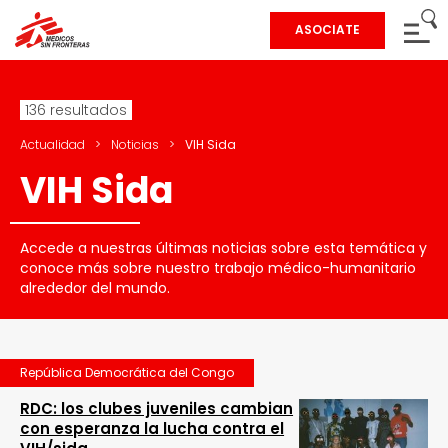
ASOCIATE
136 resultados
Actualidad
>
Noticias
>
VIH Sida
VIH Sida
Accede a nuestras últimas noticias sobre esta temática y
conoce más sobre nuestro trabajo médico-humanitario
alrededor del mundo.
República Democrática del Congo
RDC: los clubes juveniles cambian
con esperanza la lucha contra el