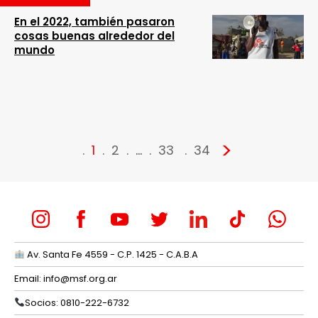
En el 2022, también pasaron
cosas buenas alrededor del
mundo
>
1
2
…
33
34
Av. Santa Fe 4559 - C.P. 1425 - C.A.B.A
Email:
info@msf.org.ar
Socios: 0810-222-6732