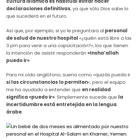
cultura islámica es habitual evitar hacer
declaraciones definitivas
, ya que sólo Dios sabe lo
que sucederá en el futuro.
Así que, por ejemplo, si yo le preguntara al
personal
de salud de nuestro hospital
«¿quién está libre a las
3 pm para venir a una capacitación?», los que tienen
la intención de asistir responderán
«Insha’allah
puedo ir»
.
Para mi oído anglófono, suena como «quizás pueda ir
si las circunstancias lo permiten
«, pero el equipo
me ha ayudado a entender que
en realidad
significa «puedo ir»
. Simplemente sucede que
la
incertidumbre está entretejida en la lengua
árabe
.