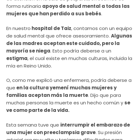
forma rutinaria
apoyo de salud mental a todas las
mujeres que han perdido a sus bebés
.
En nuestro
hospital de Taiz
, contamos con un equipo
de salud mental que ofrece asesoramiento.
Algunas
de las madres aceptan este cuidado, pero la
mayoría se niega
. Esto podría deberse a un
estigma
, el cual existe en muchas culturas, incluida la
mía en Reino Unido.
O, como me explicó una enfermera, podría deberse a
que
en la cultura yemení muchas mujeres y
familias aceptan más la muerte
. Dijo que para
muchas personas la muerte es un hecho común y
se
ve como parte de la vida.
Esta semana tuve que
interrumpir el embarazo de
una mujer con preeclampsia grave
. Su presión
arterial era muy alta y teníamos dificultades para