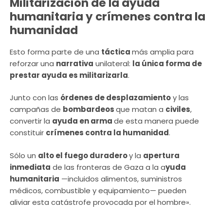
Militarización de la ayuda
humanitaria y crímenes contra la
humanidad
Esto forma parte de una
táctica
más amplia para
reforzar una
narrativa
unilateral:
la única forma de
prestar ayuda es militarizarla
.
Junto con las
órdenes de desplazamiento
y las
campañas de
bombardeos
que matan a
civiles
,
convertir la
ayuda en arma
de esta manera puede
constituir
crímenes contra la humanidad
.
Sólo un
alto el fuego duradero
y la
apertura
inmediata
de las fronteras de Gaza a la a
yuda
humanitaria
—incluidos alimentos, suministros
médicos, combustible y equipamiento— pueden
aliviar esta catástrofe provocada por el hombre».