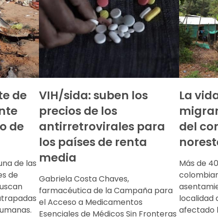
nte de
VIH/sida: suben los
La vid
ante
precios de los
migran
ro de
antirretrovirales para
del con
los países de renta
norest
media
una de las
Más de 40
es de
colombia
Gabriela Costa Chaves,
buscan
asentamie
farmacéutica de la Campaña para
atrapadas
localidad
el Acceso a Medicamentos
nhumanas.
afectado 
Esenciales de Médicos Sin Fronteras