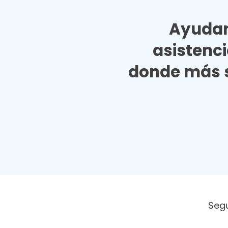
Ayudan
asistenc
donde más s
Seg