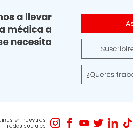
os a llevar
A
ia médica a
e necesita
Suscribit
¿Querés trab
uinos en nuestras
redes sociales