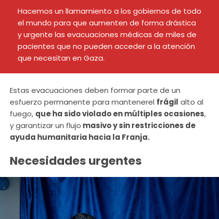
Hacemos un llamamiento a los gobiernos de todo
el mundo para que aumenten de forma drástica
y urgente las evacuaciones médicas de miles de
pacientes que no pueden acceder a la atención
que necesitan en Gaza.
Estas evacuaciones deben formar parte de un
esfuerzo permanente para mantenerel
frágil
alto al
fuego,
que ha sido violado en múltiples ocasiones
,
y garantizar un flujo
masivo y sin restricciones de
ayuda humanitaria hacia la Franja.
Necesidades urgentes