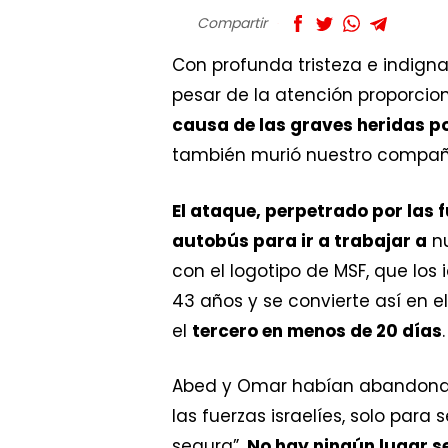
Compartir
Con profunda tristeza e indign
pesar de la atención proporci
causa de las graves heridas po
también murió nuestro compa
El ataque, perpetrado por las f
autobús para ir a trabajar a
nu
con el logotipo de MSF, que lo
43 años y se convierte así en e
el
tercero en menos de 20 días
.
Abed y Omar habían abandonad
las fuerzas israelíes, solo par
segura”.
No hay ningún lugar s