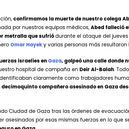
ación,
confirmamos la muerte de nuestro colega 
onada por nuestros equipos médicos,
Abed falleció 
r metralla que sufrió
durante el ataque del jueves 
ñero
Omar Hayek
y varias personas más resultaron 
uerzas israelíes en
Gaza
, golpeó una calle donde 
estro hospital de campaña en
Deir Al-Balah
. Tod
s identificaban claramente como trabajadores huma
l
decimoquinto compañero asesinado en Gaza desde
o Ciudad de Gaza tras las órdenes de evacuación
a ser asesinados por esas mismas fuerzas en lo que
eguro en Gaza.