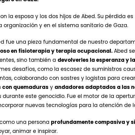
n la esposa y los dos hijos de Abed. Su pérdida e
ra organización y en el sistema sanitario de Gaza.
ed fue una pieza fundamental de nuestro departame
ioso en fisioterapia y terapia ocupacional.
Abed se
ientes, sino también a
devolverles la esperanza y l
es desafíos, como la escasez de suministros causa
tas, colaborando con sastres y logistas para crea
es con quemaduras
y
andadores adaptados a las n
durante este genocidio. Fue el motor de la apertu
 incorporar nuevas tecnologías para la atención de 
n como una persona
profundamente compasiva y s
ar, animar e inspirar.