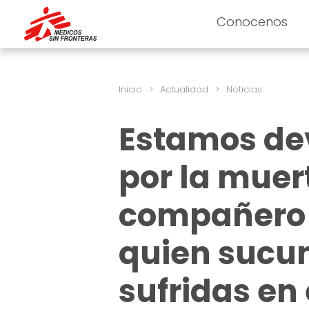
Conocenos
Inicio
>
Actualidad
>
Noticias
Estamos de
por la muer
compañero 
quien sucum
sufridas en 