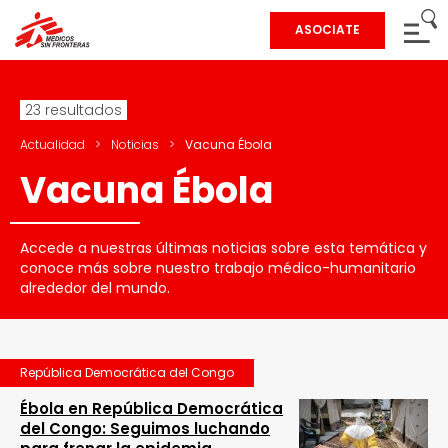
ASOCIATE
23 resultados
Actualidad
>
Noticias
>
Vacuna Ébola
Vacuna Ébola
Accede a nuestras últimas noticias sobre esta temática y
conoce más sobre nuestro trabajo médico-humanitario
alrededor del mundo.
República Democrática del Congo
Ébola en República Democrática
del Congo: Seguimos luchando