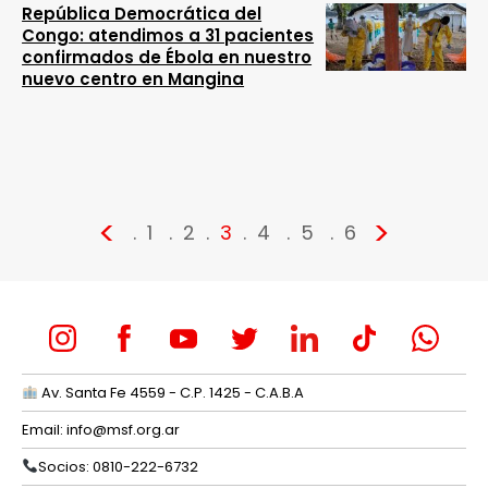
República Democrática del
Congo: atendimos a 31 pacientes
confirmados de Ébola en nuestro
nuevo centro en Mangina
<
>
1
2
3
4
5
6
Av. Santa Fe 4559 - C.P. 1425 - C.A.B.A
Email:
info@msf.org.ar
Socios: 0810-222-6732