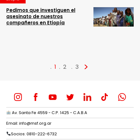
Pedimos que investiguen el
asesinato de nuestros
compañeros en Etiopía
>
1
2
3
Av. Santa Fe 4559 - C.P. 1425 - C.A.B.A
Email:
info@msf.org.ar
Socios: 0810-222-6732