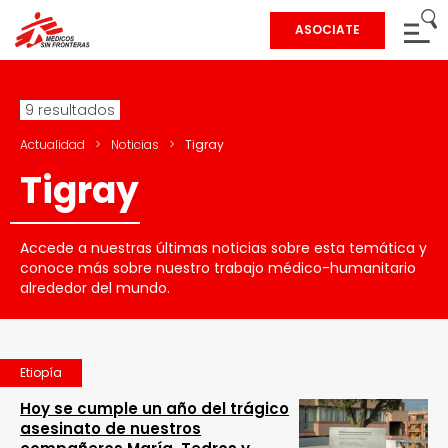
ASOCIATE
9 resultados
Actualidad
>
Noticias
>
Tigray
Tigray
Accede a nuestras últimas noticias sobre esta temática y
conoce más sobre nuestro trabajo médico-humanitario
alrededor del mundo.
Etiopía
Hoy se cumple un año del trágico
asesinato de nuestros