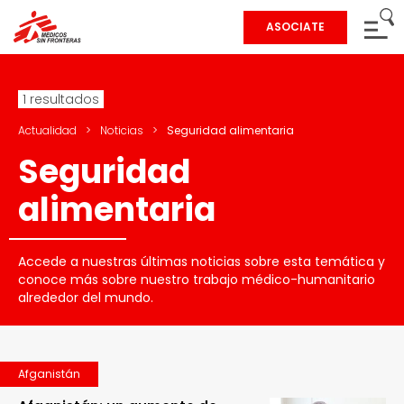
ASOCIATE
1 resultados
Actualidad
>
Noticias
>
Seguridad alimentaria
Seguridad
alimentaria
Accede a nuestras últimas noticias sobre esta temática y
conoce más sobre nuestro trabajo médico-humanitario
alrededor del mundo.
Afganistán