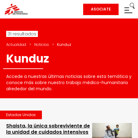
ASOCIATE
31 resultados
Actualidad
>
Noticias
>
Kunduz
Kunduz
Accede a nuestras últimas noticias sobre esta temática y
conoce más sobre nuestro trabajo médico-humanitario
alrededor del mundo.
Estados Unidos
Shaista, la única sobreviviente de
la unidad de cuidados intensivos