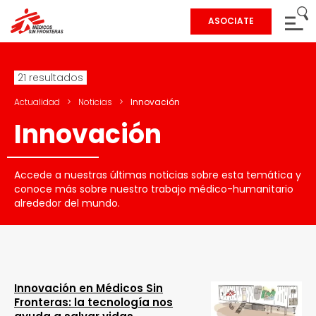
ASOCIATE
21 resultados
Actualidad
>
Noticias
>
Innovación
Innovación
Accede a nuestras últimas noticias sobre esta temática y
conoce más sobre nuestro trabajo médico-humanitario
alrededor del mundo.
Innovación en Médicos Sin
Fronteras: la tecnología nos