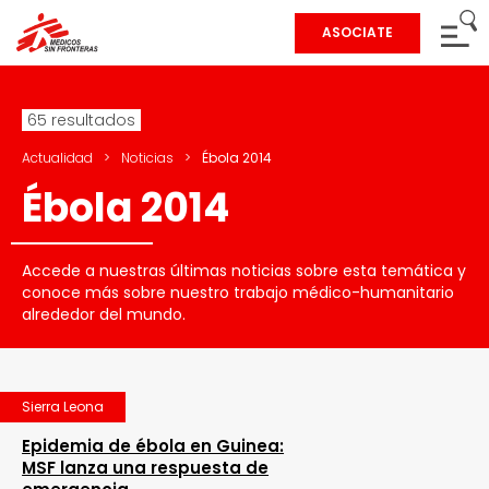
ASOCIATE
65 resultados
Actualidad
>
Noticias
>
Ébola 2014
Ébola 2014
Accede a nuestras últimas noticias sobre esta temática y
conoce más sobre nuestro trabajo médico-humanitario
alrededor del mundo.
Sierra Leona
Epidemia de ébola en Guinea:
MSF lanza una respuesta de