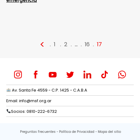
emergencia
<
1
2
…
16
17
Av. Santa Fe 4559 - C.P. 1425 - C.A.B.A
Email:
info@msf.org.ar
Socios: 0810-222-6732
Preguntas Frecuentes
Política de Privacidad
Mapa del sitio